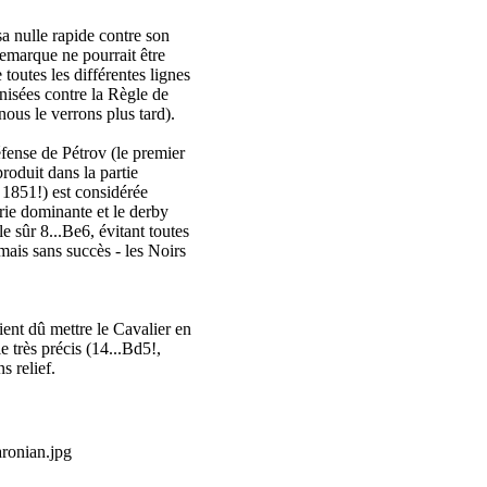
a nulle rapide contre son
 remarque ne pourrait être
 toutes les différentes lignes
isées contre la Règle de
ous le verrons plus tard).
fense de Pétrov (le premier
roduit dans la partie
1851!) est considérée
rie dominante et le derby
 sûr 8...Be6, évitant toutes
 mais sans succès - les Noirs
ent dû mettre le Cavalier en
e très précis (14...Bd5!,
s relief.