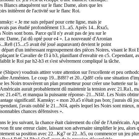
s Blancs attaquèrent sur le flanc Dame, alors que les
irs initièrent de l'activité sur le flanc Roi.
msky: « Je me suis préparé pour cette ligne, mais je
avais pas étudié profondément 13...a5. Après 14...Rxa5,
s Noirs sont bons. Parce qu'il n'y avait pas de jeu sur le
anc Dame, j'ai dû opté pour e4 ». La nouveauté d'Aronian
...Re8 (15...c5 avait été joué auparavant) devient le point
 départ d'un intéressant regroupement des pièces Noires, visant le Roi
plaçant le Cavalier de f3 à b3, planifiant d'envahir en c5. Cependant, a
faiblit le Roi par h2-h3 et s'est sévèrement compliqué la tâche.
 (Shipov) voudrais attirer votre attention sur l'excellente et peu ort
ître Arménien. Le coup 19...Bf8!? et 20...Qd8! créa une situation d'im
e les Noirs trouvèrent un plan prometteur pour créer une batterie sur la
Américain aurait probablement dû maintenir la tension avec 21.Ra1, mais
ec 21.e4?!, et manqua la puissante réponse- 21...Nf4!. Les Noirs obti
antage significatif. Kamsky: « mon 20.a5 n'était pas bon; j'aurais dû j
pendant, j'avais oublié le 21...Nf4, après lequel les Noirs sont mieux, 
isonnables chances défensives ».
ns le jeu suivant, la chance était clairement du côté de l'Américain. Ap
von fit une erreur claire, laissant son adversaire simplifier le jeu, alors q
ntement sa position avec 22...Kg7 or 22...h5, ou commencer un jeu plus