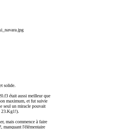
t solide.
.f3 était aussi meilleur que
 son maximum, et fut suivie
ue seul un miracle pouvait
 23.Kg1!).
ier, mais commence à faire
??, manquant l'élémentaire