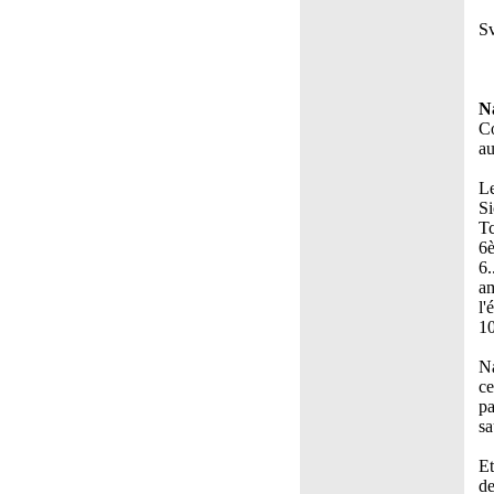
Sv
N
Co
au
Le
Si
Tc
6è
6.
am
l'
10
Na
ce
pa
sa
Et
de