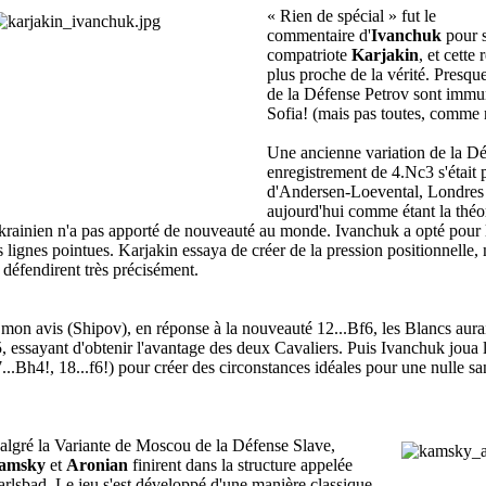
« Rien de spécial » fut le
commentaire d'
Ivanchuk
pour s
compatriote
Karjakin
, et cette
plus proche de la vérité. Presque
de la Défense Petrov sont immun
Sofia! (mais pas toutes, comme n
Une ancienne variation de la Dé
enregistrement de 4.Nc3 s'était p
d'Andersen-Loevental, Londres 
aujourd'hui comme étant la théo
rainien n'a pas apporté de nouveauté au monde. Ivanchuk a opté pour le
s lignes pointues. Karjakin essaya de créer de la pression positionnelle,
 défendirent très précisément.
mon avis (Shipov), en réponse à la nouveauté 12...Bf6, les Blancs aurai
, essayant d'obtenir l'avantage des deux Cavaliers. Puis Ivanchuk joua l
...Bh4!, 18...f6!) pour créer des circonstances idéales pour une nulle san
lgré la Variante de Moscou de la Défense Slave,
amsky
et
Aronian
finirent dans la structure appelée
rlsbad. Le jeu s'est développé d'une manière classique.