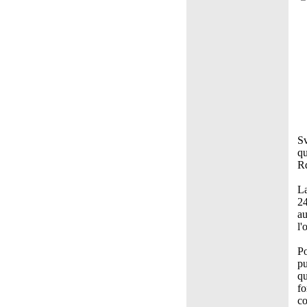
Sv
qu
Rd
La
24
au
l'
Po
pu
qu
fo
co