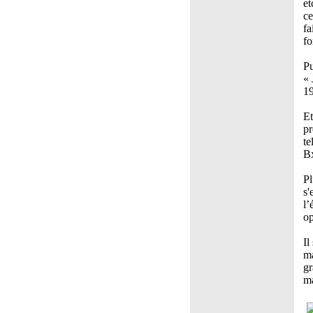
et
ce
fa
fo
Pu
« 
19
Et
pr
te
B
Pl
s'
l’
op
Il
ma
gr
ma