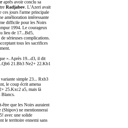
er
après avoir conclu sa
ntre
Radjabov
. L'Azeri avait
e ces jours l'arme principale
e amélioration intéressante
e difficile pour les Noirs
umpur 1994. Le courageux
u lieu de 17...Bd5,
 de sérieuses complications.
cceptant tous les sacrifices
oment.
e ». Après 19...d3, il dit
 20...Qb6 21.Bb3 Ne2+ 22.Kb1
 variante simple 23... Rxb3
t, le coup écrit amena
xc2+ 25.Kxc2 a5, mais là
s Blancs.
-être que les Noirs auraient
e (Shipov) ne mentionnerai
c5! avec une solide
t le territoire ennemi sans