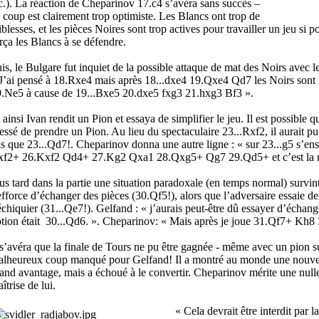
c.). La réaction de Cheparinov 17.c4 s’avéra sans succès –
 coup est clairement trop optimiste. Les Blancs ont trop de
iblesses, et les pièces Noires sont trop actives pour travailler un jeu si p
rça les Blancs à se défendre.
is, le Bulgare fut inquiet de la possible attaque de mat des Noirs avec 
J’ai pensé à 18.Rxe4 mais après 18...dxe4 19.Qxe4 Qd7 les Noirs sont 
.Ne5 à cause de 19...Bxe5 20.dxe5 fxg3 21.hxg3 Bf3 ».
 ainsi Ivan rendit un Pion et essaya de simplifier le jeu. Il est possible q
essé de prendre un Pion. Au lieu du spectaculaire 23...Rxf2, il aurait p
ls que 23...Qd7!. Cheparinov donna une autre ligne : « sur 23...g5 s’e
xf2+ 26.Kxf2 Qd4+ 27.Kg2 Qxa1 28.Qxg5+ Qg7 29.Qd5+ et c’est la n
us tard dans la partie une situation paradoxale (en temps normal) survi
efforce d’échanger des pièces (30.Qf5!), alors que l’adversaire essaie de
échiquier (31...Qe7!). Gelfand : « j’aurais peut-être dû essayer d’échan
tion était 30...Qd6. ». Cheparinov: « Mais après je joue 31.Qf7+ Kh8
 s’avéra que la finale de Tours ne pu être gagnée - même avec un pion 
lheureux coup manqué pour Gelfand! Il a montré au monde une nouveau
and avantage, mais a échoué à le convertir. Cheparinov mérite une nulle
îtrise de lui.
« Cela devrait être interdit par 