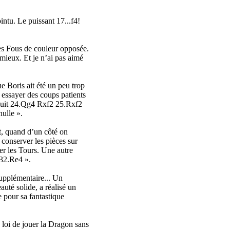
ointu. Le puissant 17...f4!
les Fous de couleur opposée.
mieux. Et je n’ai pas aimé
ue Boris ait été un peu trop
u essayer des coups patients
nsuit 24.Qg4 Rxf2 25.Rxf2
ulle ».
nt, quand d’un côté on
 conserver les pièces sur
ger les Tours. Une autre
 32.Re4 ».
supplémentaire... Un
té solide, a réalisé un
 pour sa fantastique
la loi de jouer la Dragon sans