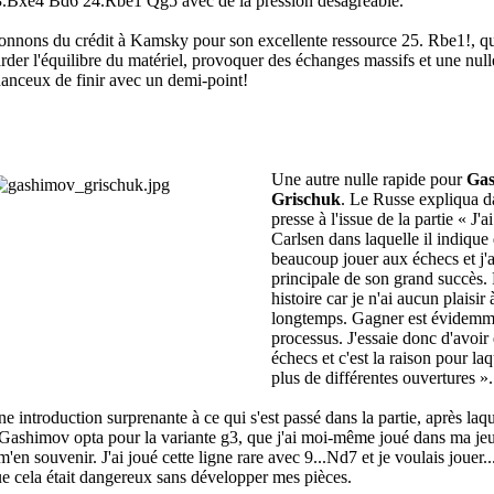
.Bxe4 Bd6 24.Rbe1 Qg5 avec de la pression désagréable.
nnons du crédit à Kamsky pour son excellente ressource 25. Rbe1!, qu
rder l'équilibre du matériel, provoquer des échanges massifs et une nul
anceux de finir avec un demi-point!
Une autre nulle rapide pour
Ga
Grischuk
. Le Russe expliqua d
presse à l'issue de la partie « J'
Carlsen dans laquelle il indique
beaucoup jouer aux échecs et j'ai
principale de son grand succès. 
histoire car je n'ai aucun plaisir
longtemps. Gagner est évidemme
processus. J'essaie donc d'avoir 
échecs et c'est la raison pour la
plus de différentes ouvertures 
e introduction surprenante à ce qui s'est passé dans la partie, après laq
Gashimov opta pour la variante g3, que j'ai moi-même joué dans ma jeun
m'en souvenir. J'ai joué cette ligne rare avec 9...Nd7 et je voulais jouer.
e cela était dangereux sans développer mes pièces.