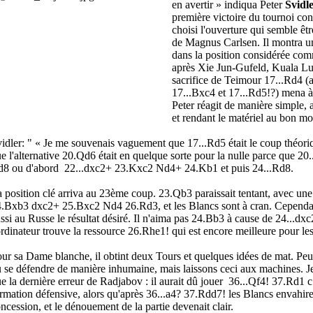
en avertir » indiqua Peter
Svidl
première victoire du tournoi co
choisi l'ouverture qui semble êtr
de Magnus Carlsen. Il montra un
dans la position considérée comm
après Xie Jun-Gufeld, Kuala L
sacrifice de Teimour 17...Rd4 (a
17...Bxc4 et 17...Rd5!?) mena à
Peter réagit de manière simple, a
et rendant le matériel au bon m
idler: " « Je me souvenais vaguement que 17...Rd5 était le coup théoriqu
e l'alternative 20.Qd6 était en quelque sorte pour la nulle parce que
8 ou d'abord 22...dxc2+ 23.Kxc2 Nd4+ 24.Kb1 et puis 24...Rd8.
 position clé arriva au 23ème coup. 23.Qb3 paraissait tentant, avec une
.Bxb3 dxc2+ 25.Bxc2 Nd4 26.Rd3, et les Blancs sont à cran. Cependan
ssi au Russe le résultat désiré. Il n'aima pas 24.Bb3 à cause de 24...d
ordinateur trouve la ressource 26.Rhe1! qui est encore meilleure pour le
ur sa Dame blanche, il obtint deux Tours et quelques idées de mat. Peut
 se défendre de manière inhumaine, mais laissons ceci aux machines. J
e la dernière erreur de Radjabov : il aurait dû jouer 36...Qf4! 37.Rd1 
rmation défensive, alors qu'après 36...a4? 37.Rdd7! les Blancs envahiren
ncession, et le dénouement de la partie devenait clair.