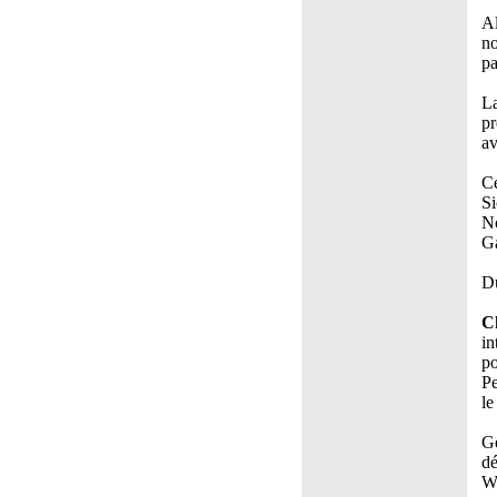
Al
no
pa
La
pr
av
Ce
Si
No
Ga
Du
C
in
po
Pe
le
Ge
dé
Wi