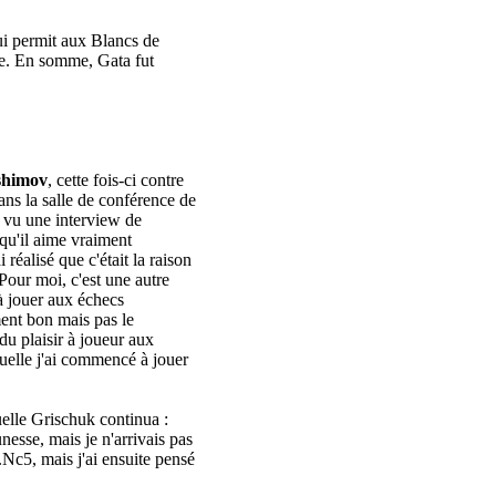
i permit aux Blancs de
le. En somme, Gata fut
shimov
, cette fois-ci contre
ans la salle de conférence de
ai vu une interview de
 qu'il aime vraiment
 réalisé que c'était la raison
Pour moi, c'est une autre
 à jouer aux échecs
nt bon mais pas le
du plaisir à joueur aux
quelle j'ai commencé à jouer
».
uelle Grischuk continua :
esse, mais je n'arrivais pas
..Nc5, mais j'ai ensuite pensé