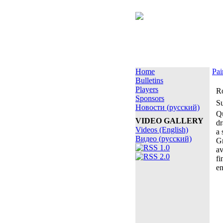
Home
Pai
Bulletins
Players
Ro
Sponsors
S
Новости (русский)
Qu
VIDEO GALLERY
dr
Videos (English)
a 
Видео (русский)
Gr
av
fi
en