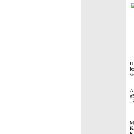
Uk
le
se
A 
g5
17
Ma
K
Ka