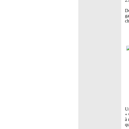
23
Do
ga
ch
Un
« 
à 
qu