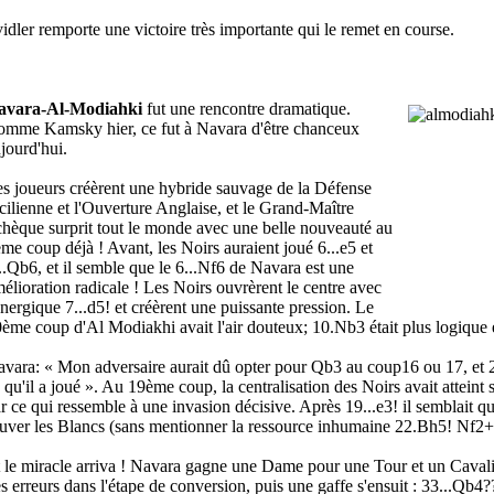
idler remporte une victoire très importante qui le remet en course.
avara-Al-Modiahki
fut une rencontre dramatique.
mme Kamsky hier, ce fut à Navara d'être chanceux
jourd'hui.
s joueurs créèrent une hybride sauvage de la Défense
cilienne et l'Ouverture Anglaise, et le Grand-Maître
hèque surprit tout le monde avec une belle nouveauté au
me coup déjà ! Avant, les Noirs auraient joué 6...e5 et
..Qb6, et il semble que le 6...Nf6 de Navara est une
élioration radicale ! Les Noirs ouvrèrent le centre avec
énergique 7...d5! et créèrent une puissante pression. Le
ème coup d'Al Modiakhi avait l'air douteux; 10.Nb3 était plus logique e
vara: « Mon adversaire aurait dû opter pour Qb3 au coup16 ou 17, et 20
 qu'il a joué ». Au 19ème coup, la centralisation des Noirs avait atteint
r ce qui ressemble à une invasion décisive. Après 19...e3! il semblait q
uver les Blancs (sans mentionner la ressource inhumaine 22.Bh5! Nf2+
 le miracle arriva ! Navara gagne une Dame pour une Tour et un Caval
s erreurs dans l'étape de conversion, puis une gaffe s'ensuit : 33...Qb4