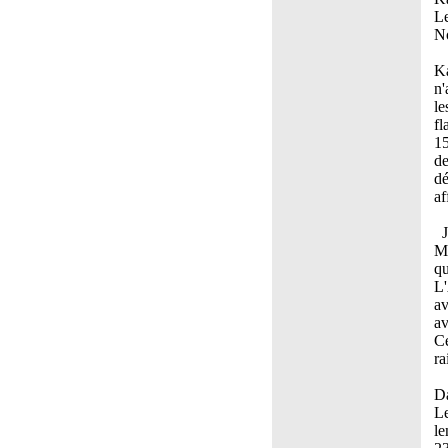
Le
No
Ka
n'
le
fl
15
de
dé
af
Je
Ma
qu
L'
av
av
Ce
ra
Da
Le
le