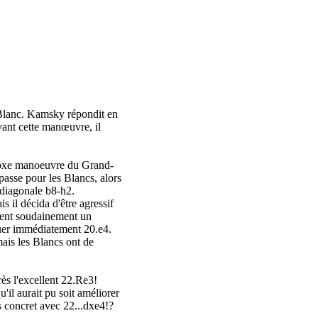
 Blanc. Kamsky répondit en
vant cette manœuvre, il
hodoxe manoeuvre du Grand-
passe pour les Blancs, alors
 diagonale b8-h2.
 il décida d'être agressif
nrent soudainement un
ouer immédiatement 20.e4.
mais les Blancs ont de
rès l'excellent 22.Re3!
u'il aurait pu soit améliorer
 concret avec 22...dxe4!?