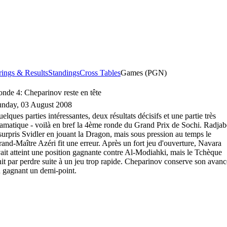
rings & Results
Standings
Cross Tables
Games (PGN)
nde 4: Cheparinov reste en tête
unday, 03 August 2008
elques parties intéressantes, deux résultats décisifs et une partie très
amatique - voilà en bref la 4ème ronde du Grand Prix de Sochi. Radja
surpris Svidler en jouant la Dragon, mais sous pression au temps le
and-Maître Azéri fit une erreur. Après un fort jeu d'ouverture, Navara
ait atteint une position gagnante contre Al-Modiahki, mais le Tchèque
nit par perdre suite à un jeu trop rapide. Cheparinov conserve son avanc
 gagnant un demi-point.