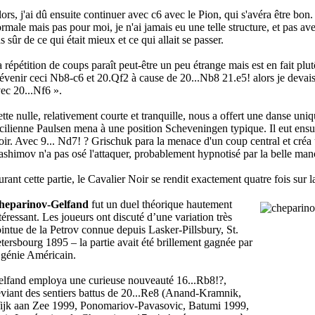
ors, j'ai dû ensuite continuer avec c6 avec le Pion, qui s'avéra être bon. 
rmale mais pas pour moi, je n'ai jamais eu une telle structure, et pas ave
s sûr de ce qui était mieux et ce qui allait se passer.
 répétition de coups paraît peut-être un peu étrange mais est en fait plu
évenir ceci Nb8-c6 et 20.Qf2 à cause de 20...Nb8 21.e5! alors je devai
ec 20...Nf6 ».
tte nulle, relativement courte et tranquille, nous a offert une danse uni
cilienne Paulsen mena à une position Scheveningen typique. Il eut ensu
ir. Avec 9... Nd7! ? Grischuk para la menace d'un coup central et créa 
shimov n'a pas osé l'attaquer, probablement hypnotisé par la belle mano
rant cette partie, le Cavalier Noir se rendit exactement quatre fois sur l
heparinov-Gelfand
fut un duel théorique hautement
téressant. Les joueurs ont discuté d’une variation très
intue de la Petrov connue depuis Lasker-Pillsbury, St.
tersbourg 1895 – la partie avait été brillement gagnée par
 génie Américain.
lfand employa une curieuse nouveauté 16...Rb8!?,
viant des sentiers battus de 20...Re8 (Anand-Kramnik,
jk aan Zee 1999, Ponomariov-Pavasovic, Batumi 1999,