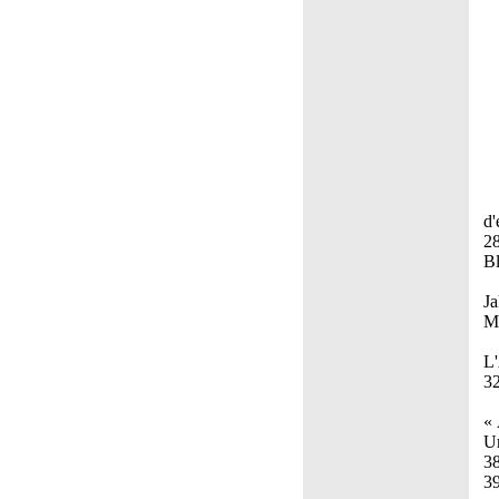
d'
28
Bl
Ja
Mo
L'
3
« 
Un
3
39