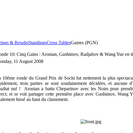
rings & Results
Standings
Cross Tables
Games (PGN)
nde 10: Cinq Gains : Aronian, Gashimov, Radjabov & Wang Yue en t
onday, 11 August 2008
 10ème ronde du Grand Prix de Sochi fut nettement la plus spectacula
pidement, trois parties se sont soudainement décidées, et aucune d'e
sultat nul ! Aronian a battu Cheparinov avec les Noirs pour prendre
rect; et se voit partager cette première place avec Gashimov, Wang Y
alement hissé au haut du classement.