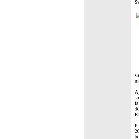
Sv
su
mo
Ap
su
fa
dé
Rx
Pu
20
bo