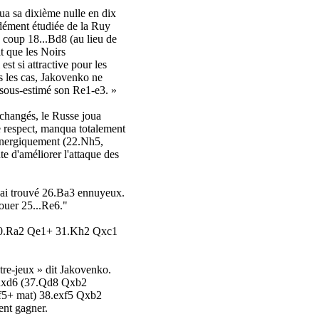
ua sa dixième nulle en dix
ndément étudiée de la Ruy
coup 18...Bd8 (au lieu de
it que les Noirs
 est si attractive pour les
s les cas, Jakovenko ne
ai sous-estimé son Re1-e3. »
échangés, le Russe joua
e respect, manqua totalement
ua énergiquement (22.Nh5,
e d'améliorer l'attaque des
'ai trouvé 26.Ba3 ennuyeux.
ouer 25...Re6."
 30.Ra2 Qe1+ 31.Kh2 Qxc1
tre-jeux » dit Jakovenko.
.Rxd6 (37.Qd8 Qxb2
f5+ mat) 38.exf5 Qxb2
nt gagner.