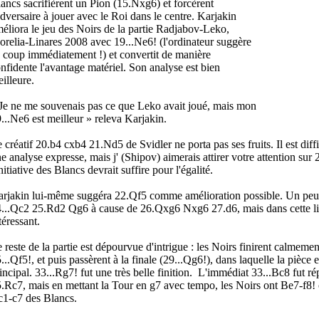
ancs sacrifièrent un Pion (15.Nxg6) et forcèrent
adversaire à jouer avec le Roi dans le centre. Karjakin
éliora le jeu des Noirs de la partie Radjabov-Leko,
relia-Linares 2008 avec 19...Ne6! (l'ordinateur suggère
 coup immédiatement !) et convertit de manière
nfidente l'avantage matériel. Son analyse est bien
illeure.
Je ne me souvenais pas ce que Leko avait joué, mais mon
...Ne6 est meilleur » releva Karjakin.
 créatif 20.b4 cxb4 21.Nd5 de Svidler ne porta pas ses fruits. Il est dif
e analyse expresse, mais j' (Shipov) aimerais attirer votre attention sur 
initiative des Blancs devrait suffire pour l'égalité.
rjakin lui-même suggéra 22.Qf5 comme amélioration possible. Un peu pl
...Qc2 25.Rd2 Qg6 à cause de 26.Qxg6 Nxg6 27.d6, mais dans cette li
téressant.
 reste de la partie est dépourvue d'intrigue : les Noirs finirent calme
...Qf5!, et puis passèrent à la finale (29...Qg6!), dans laquelle la pièce 
incipal. 33...Rg7! fut une très belle finition. L'immédiat 33...Bc8 fut
.Rc7, mais en mettant la Tour en g7 avec tempo, les Noirs ont Be7-f8
1-c7 des Blancs.