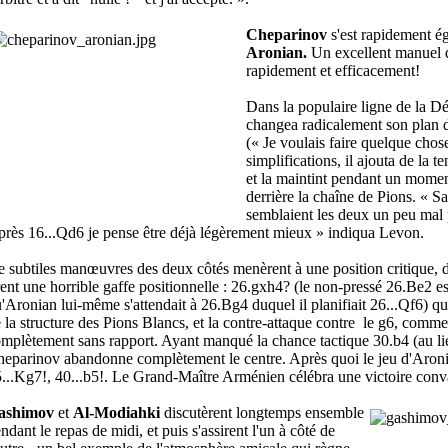
Cheparinov
s'est rapidement é
Aronian.
Un excellent manuel d
rapidement et efficacement!
Dans la populaire ligne de la D
changea radicalement son plan d
(« Je voulais faire quelque chose
simplifications, il ajouta de la 
et la maintint pendant un momen
derrière la chaîne de Pions. « 
semblaient les deux un peu mal p
rès 16...Qd6 je pense être déjà légèrement mieux » indiqua Levon.
 subtiles manœuvres des deux côtés menèrent à une position critique, d
rent une horrible gaffe positionnelle : 26.gxh4? (le non-pressé 26.Be2 e
'Aronian lui-même s'attendait à 26.Bg4 duquel il planifiait 26...Qf6) q
 la structure des Pions Blancs, et la contre-attaque contre le g6, comme
mplètement sans rapport. Ayant manqué la chance tactique 30.b4 (au l
eparinov abandonne complètement le centre. Après quoi le jeu d'Aronia
...Kg7!, 40...b5!. Le Grand-Maître Arménien célébra une victoire conv
ashimov
et
Al-Modiahki
discutèrent longtemps ensemble
ndant le repas de midi, et puis s'assirent l'un à côté de