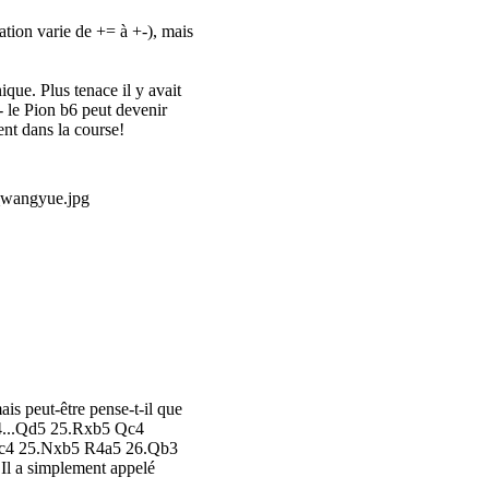
ation varie de += à +-), mais
que. Plus tenace il y avait
le Pion b6 peut devenir
ent dans la course!
ais peut-être pense-t-il que
à 24...Qd5 25.Rxb5 Qc4
..Nc4 25.Nxb5 R4a5 26.Qb3
« Il a simplement appelé