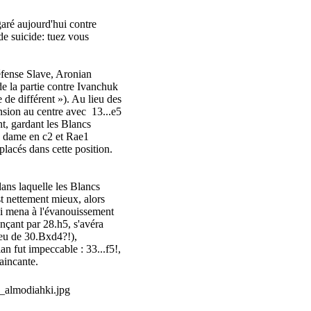
garé aujourd'hui contre
e suicide: tuez vous
éfense Slave, Aronian
e la partie contre Ivanchuk
 de différent »). Au lieu des
tension au centre avec 13...e5
t, gardant les Blancs
Sa dame en c2 et Rae1
lacés dans cette position.
ans laquelle les Blancs
st nettement mieux, alors
ui mena à l'évanouissement
nçant par 28.h5, s'avéra
ieu de 30.Bxd4?!),
n fut impeccable : 33...f5!,
aincante.