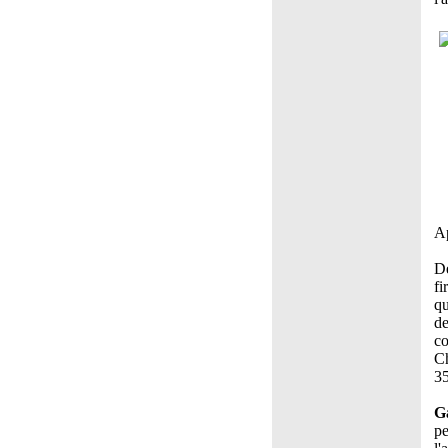
Ap
De
fi
qu
de
co
Ch
35
G
pe