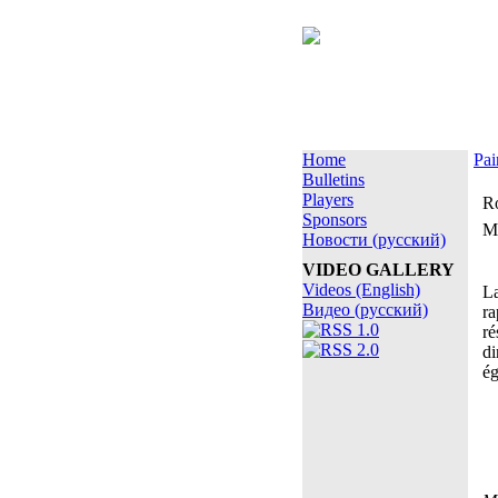
Home
Pai
Bulletins
Players
Ro
Sponsors
M
Новости (русский)
VIDEO GALLERY
Videos (English)
La
Видео (русский)
ra
ré
di
ég