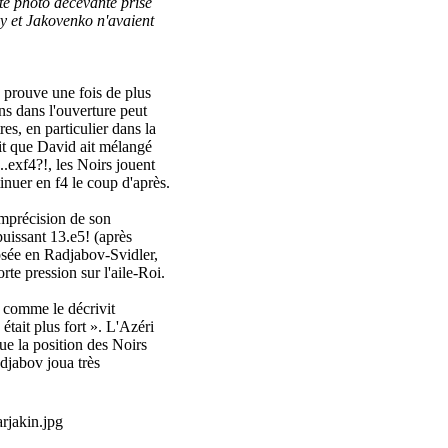
te photo décevante prise
y et Jakovenko n'avaient
prouve une fois de plus
ons dans l'ouverture peut
es, en particulier dans la
ait que David ait mélangé
...exf4?!, les Noirs jouent
nuer en f4 le coup d'après.
mprécision de son
puissant 13.e5! (après
posée en Radjabov-Svidler,
rte pression sur l'aile-Roi.
 comme le décrivit
tait plus fort ». L'Azéri
ue la position des Noirs
adjabov joua très