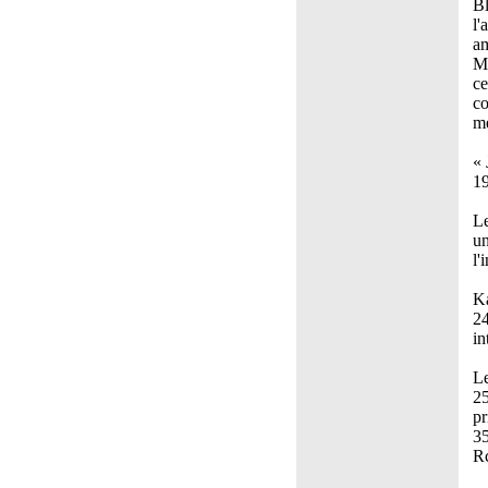
Bl
l'
am
Mo
ce
co
me
« 
19
Le
un
l'
Ka
24
in
Le
25
pr
35
Rc