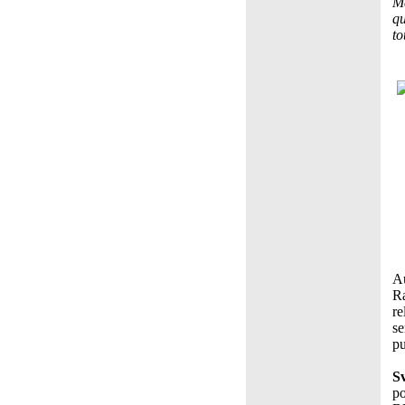
Ma
qu
to
Au
Ra
re
se
pu
S
po