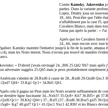
Contre
Kamsky
,
Jakovenko
jo
parties. Dans la variante profo
Lopez, Dmitry joua un nouveau 
18...h6). Peut-être que l'idée éta
n'affaiblissent pas la case f5, qui
Cavaliers Blancs, mais dans tou
l'aima pas après la partie : « J'
Après que les Cavaliers furent 
24...h6, mais encore avec tout l
égaliser. Kamsky maintint l'initiative jusqu'à la fin de la partie, attaq
.c4), mais les Noirs tinrent. Nous n'avons pas trouvé de manière évident
ancs.
kovenko: « D'abord j'avais envisagé 24...Bf6 25.Qd2 Nb7 mais après j
n adversaire suggéra 25.Qh5 mais je peux probablement simplement j
Américain s'abstint de 28.Rxd6 à cause de 28...Rxd6 29.Qxd6 Qxc3
2.Qxd7 Qf4+ 33.Kg1 Qc1+ 34.Bd1 Qb1.
Après cela il gagna un Pion mais les Noirs avaient suffisamment de con
e dernière ligne fascinante 34...Nxb3? 35.Qc8+ Kh7 36.Bf5+ g6 37
8.Qxf6 Qc1+ 39.Kh2 Qf4+) 37...Rxf5 (37...Rxd6 38.Bxe5 gxf5 39.Qx
.fxg6+ Kg7 40.gxf7 Qc1+ 41.Qxc1 Nxc1 42.Rf6! et les Blancs devraie