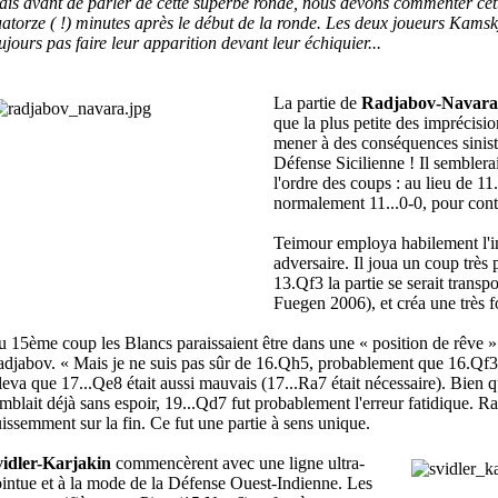
is avant de parler de cette superbe ronde, nous devons commenter cet
atorze ( !) minutes après le début de la ronde. Les deux joueurs Kamsk
ujours pas faire leur apparition devant leur échiquier...
La partie de
Radjabov-Navara
que la plus petite des imprécisi
mener à des conséquences sinistr
Défense Sicilienne ! Il sembler
l'ordre des coups : au lieu de 11
normalement 11...0-0, pour conti
Teimour employa habilement l'i
adversaire. Il joua un coup très 
13.Qf3 la partie se serait trans
Fuegen 2006), et créa une très fo
 15ème coup les Blancs paraissaient être dans une « position de rêve »
djabov. « Mais je ne suis pas sûr de 16.Qh5, probablement que 16.Qf3 é
leva que 17...Qe8 était aussi mauvais (17...Ra7 était nécessaire). Bien q
mblait déjà sans espoir, 19...Qd7 fut probablement l'erreur fatidique. R
issemment sur la fin. Ce fut une partie à sens unique.
vidler-Karjakin
commencèrent avec une ligne ultra-
intue et à la mode de la Défense Ouest-Indienne. Les