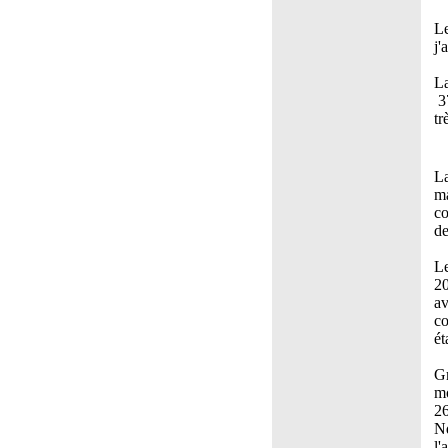
Le
j'
La
37
tr
La
ma
co
de
Le
20
av
co
ét
Gr
mo
26
Nd
l'