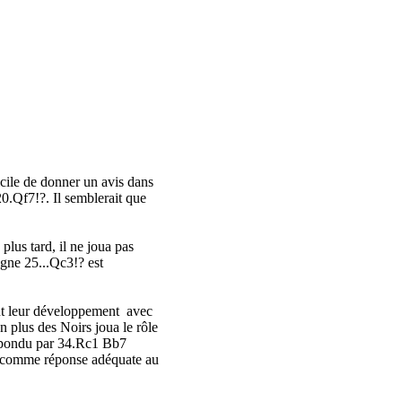
ficile de donner un avis dans
20.Qf7!?. Il semblerait que
us tard, il ne joua pas
gne 25...Qc3!? est
ment leur développement avec
en plus des Noirs joua le rôle
 répondu par 34.Rc1 Bb7
! comme réponse adéquate au