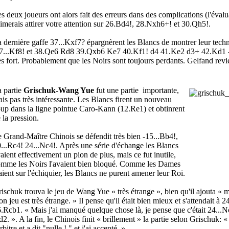
s deux joueurs ont alors fait des erreurs dans des complications (l'évalu
aimerais attirer votre attention sur 26.Bd4!, 28.Nxh6+! et 30.Qh5!.
 dernière gaffe 37...Kxf7? épargnèrent les Blancs de montrer leur techni
...Kf8! et 38.Qe6 Rd8 39.Qxb6 Ke7 40.Kf1! d4 41.Ke2 d3+ 42.Kd1 - 
ès fort. Probablement que les Noirs sont toujours perdants. Gelfand revi
 partie
Grischuk-Wang Yue
fut une partie importante,
is pas très intéressante. Les Blancs firent un nouveau
up dans la ligne pointue Caro-Kann (12.Re1) et obtinrent
 la pression.
 Grand-Maître Chinois se défendit très bien -15...Bb4!,
...Rc4! 24...Nc4!. Après une série d'échange les Blancs
aient effectivement un pion de plus, mais ce fut inutile,
mme les Noirs l'avaient bien bloqué. Comme les Dames
aient sur l'échiquier, les Blancs ne purent amener leur Roi.
ischuk trouva le jeu de Wang Yue « très étrange », bien qu'il ajouta « m
n jeu est très étrange. » Il pense qu'il était bien mieux et s'attendait 
.Rcb1. « Mais j'ai manqué quelque chose là, je pense que c'était 24.
2. ». A la fin, le Chinois finit « brillement » la partie selon Grischuk: 
arbitre et a dit "nulle ! " et j'ai accepté. ».