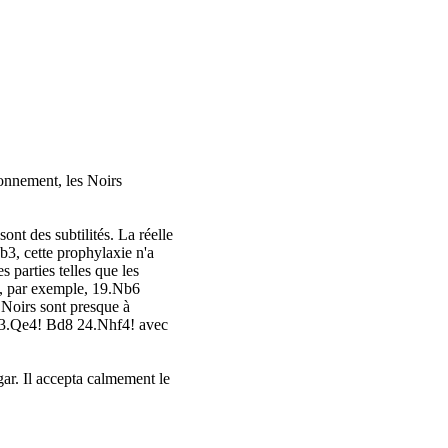
tonnement, les Noirs
ont des subtilités. La réelle
b3, cette prophylaxie n'a
 parties telles que les
7, par exemple, 19.Nb6
Noirs sont presque à
 23.Qe4! Bd8 24.Nhf4! avec
ugar. Il accepta calmement le