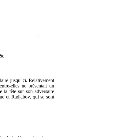
|
EN
FR
ête
ire jusqu'ici. Relativement
ntre-elles ne présentait un
 la tête sur son adversaire
ue et Radjabov, qui se sont