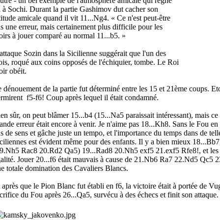
autre - un bel exemple de l'atmosphère amicale qui règne
i à Sochi. Durant la partie Gashimov dut cacher son
titude amicale quand il vit 11...Ng4. « Ce n'est peut-être
s une erreur, mais certainement plus difficile pour les
irs à jouer comparé au normal 11...b5. »
attaque Sozin dans la Sicilienne suggérait que l'un des
is, roqué aux coins opposés de l'échiquier, tombe. Le Roi
ir obéit.
 dénouement de la partie fut déterminé entre les 15 et 21ème coups. E
rmirent f5-f6! Coup après lequel il était condamné.
en sûr, on peut blâmer 15...b4 (15...Na5 paraissait intéressant), mais ce s
ande erreur était encore à venir. Je n'aime pas 18...Kh8. Sans le Fou en 
s de sens et gâche juste un tempo, et l'importance du temps dans de telles
ciliennes est évident même pour des enfants. Il y a bien mieux 18...Bb
9.Nh5 Rac8 20.Rd2 Qa5) 19...Rad8 20.Nh5 exf5 21.exf5 Rfe8!, et les 
alité. Jouer 20...f6 était mauvais à cause de 21.Nb6 Ra7 22.Nd5 Qc5
e totale domination des Cavaliers Blancs.
 après que le Pion Blanc fut établi en f6, la victoire était à portée de V
crifice du Fou après 26...Qa5, survécu à des échecs et finit son attaque.