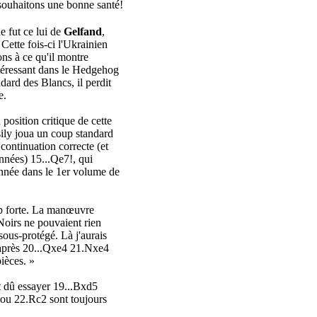
 souhaitons une bonne santé!
e fut ce lui de
Gelfand
,
 Cette fois-ci l'Ukrainien
ns à ce qu'il montre
téressant dans le Hedgehog
dard des Blancs, il perdit
e.
 position critique de cette
ssily joua un coup standard
continuation correcte (et
nées) 15...Qe7!, qui
'année dans le 1er volume de
rop forte. La manœuvre
Noirs ne pouvaient rien
sous-protégé. Là j'aurais
près 20...Qxe4 21.Nxe4
pièces. »
it dû essayer 19...Bxd5
ou 22.Rc2 sont toujours