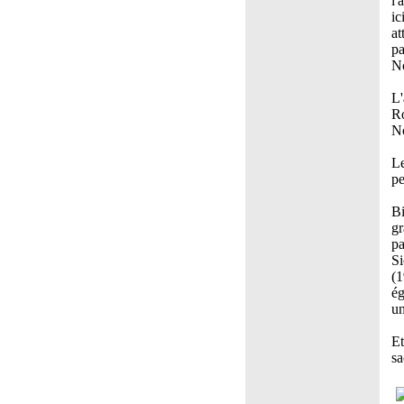
l'
ic
at
pa
No
L'
Ro
No
Le
pe
Bi
gr
pa
Si
(1
ég
un
Et
sa