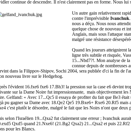
idler continue de descendre. Il n'est clairement pas en forme. Nous lui
Un autre gain relativement rapid
contre l'imprévisible
Ivanchuk
.
nous a déçu. Nous nous attendio
quelque chose de nouveau et in
Anglais, mais sous l'attaque stan
malgré une résistance désespéré
Quand les joueurs atteignirent la
ligne très subtile et risquée, Va
15...Nbd7?!. Mon analyse de la 
connue depuis de nombreuses an
rvint dans la Filippov-Shipov, Sochi 2004, sera publiée d'ci la fin de l
n nouveau livre sur le Hedgehog.
rès l'évident 16.fxe6 fxe6 17.Bh3! la pression sur la case e6 devint t
ivante sur la Dame Noire fut impressionnante, mais objectivement les 
ire. Gelfand: « Avec 17...Qc5 il essaya de profiter du fait que Be3 était 
jà pu gagner sa Dame avec 18.Qe2 Qe5 19.Bxe6+ Rxe6 20.Rf5 mais a
e4 c'est plutôt le désordre, malgré le fait que les Noirs n'ont que deux 
is selon l'Israélien 19...Qxa2 fut clairement une erreur ; Ivanchuk aura
.exd5 Qxd5 quand 21.Nxe6! (21.Bg2 Qxa2) 21...Qxa2 et puis 22.Rf2 
ns pour les Blancs.