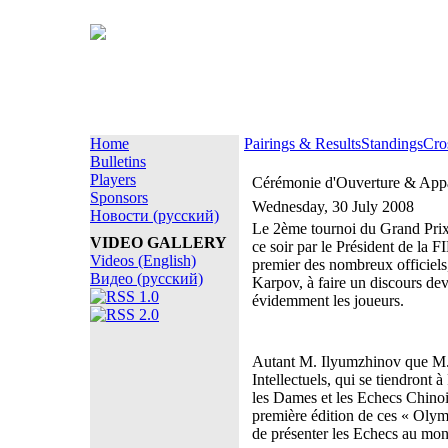
Home
Pairings & Results
Standings
Cro
Bulletins
Players
Cérémonie d'Ouverture & Appa
Sponsors
Wednesday, 30 July 2008
Новости (русский)
Le 2ème tournoi du Grand Prix
VIDEO GALLERY
ce soir par le Président de la 
Videos (English)
premier des nombreux officiel
Видео (русский)
Karpov, à faire un discours devan
évidemment les joueurs.
Autant M. Ilyumzhinov que M. 
Intellectuels, qui se tiendront
les Dames et les Echecs Chinois
première édition de ces « Olymp
de présenter les Echecs au mon