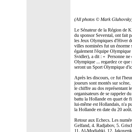
(All photos © Mark Gluhovsky
Le Sénateur de la Région de K
du sponsor Severstal, ont fait p
les Jeux Olympiques d'Hiver d
villes nominées fut un énorme 
également l'équipe Olympique 
Svidler), a dit : « Personne ne
Olympique ... regardez ce que 
seront un Sport Olympique d'ic
Après les discours, ce fut l'heu
joueurs sont montés sur scène, p
le chiffre au dos représentant 
organisateurs de se rappeler du
battu la Hollande en quart de 
lui-même est Hollandais, n'a p
la Hollande en date du 20 août.
Retour aux Echecs. Les numéros
Gelfand, 4. Radjabov, 5. Grisc
11. Al-Modiahki, 12. Jakoven