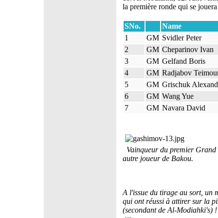
la première ronde qui se jouera
SNo.
Name
1
GM
Svidler Peter
2
GM
Cheparinov Ivan
3
GM
Gelfand Boris
4
GM
Radjabov Teimou
5
GM
Grischuk Alexand
6
GM
Wang Yue
7
GM
Navara David
Vainqueur du premier Grand P
autre joueur de Bakou.
A l'issue du tirage au sort, u
qui ont réussi à attirer sur la
(secondant de Al-Modiahki's) !